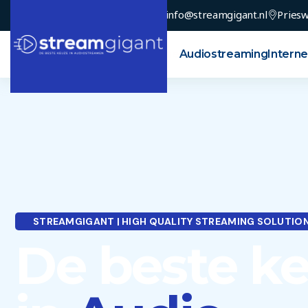
info@streamgigant.nl
Priesw
Home
Audiostreaming
Interne
STREAMGIGANT | HIGH QUALITY STREAMING SOLUTIO
De beste k