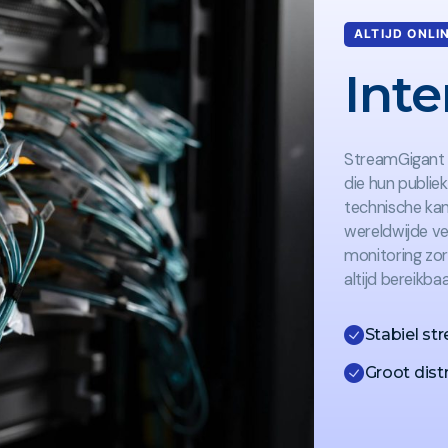
ALTIJD ONLI
Inte
StreamGigant l
die hun publiek
technische kan
wereldwijde ve
monitoring zo
altijd bereikba
Stabiel s
Groot dist