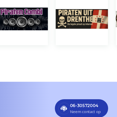
06-30572004
Neem contact op