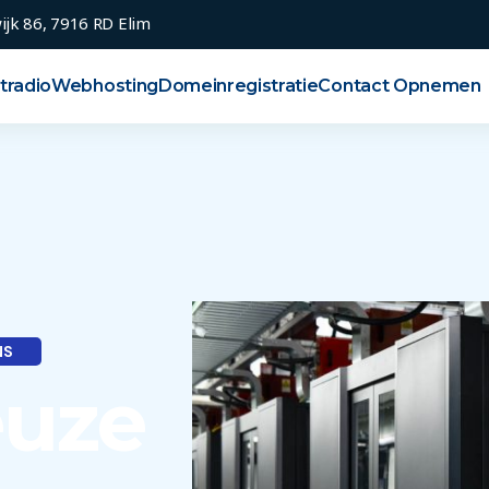
ijk 86, 7916 RD Elim
tradio
Webhosting
Domeinregistratie
Contact Opnemen
NS
euze