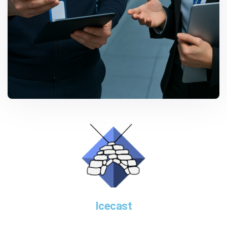
Audiostreaming
Neem contact op
06-30572004
Icecast