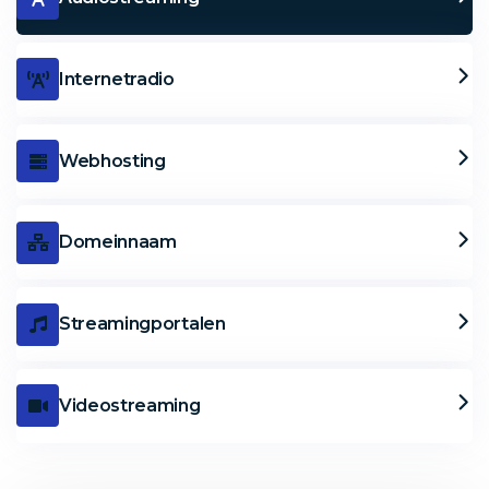
Internetradio
Webhosting
Domeinnaam
Streamingportalen
Videostreaming