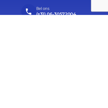
Bel ons
(+31) 06-30572004
Stuur ons een email
Ga naar het contactformulier
Ons adres
Prieswijk 86, Elim (alleen op afspraak)