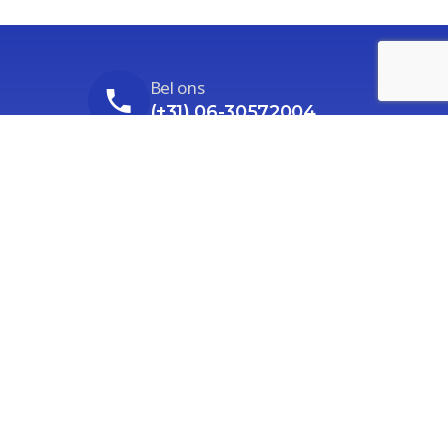
Bel ons
(+31) 06-30572004
Stuur ons een email
Ga naar het contactformulier
Ons adres
Prieswijk 86, Elim (alleen op afspraak)